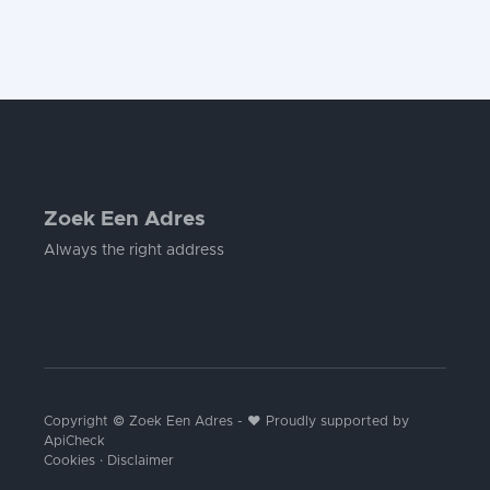
Zoek Een Adres
Always the right address
Copyright © Zoek Een Adres - ❤️ Proudly supported by
ApiCheck
Cookies
·
Disclaimer